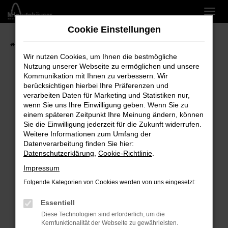
Zum
Hauptinhalt
Cookie Einstellungen
springen
Startseite
Marken
Wir nutzen Cookies, um Ihnen die bestmögliche
Nutzung unserer Webseite zu ermöglichen und unsere
Kommunikation mit Ihnen zu verbessern. Wir
berücksichtigen hierbei Ihre Präferenzen und
verarbeiten Daten für Marketing und Statistiken nur,
Fehler: Network Error
wenn Sie uns Ihre Einwilligung geben. Wenn Sie zu
einem späteren Zeitpunkt Ihre Meinung ändern, können
Beim Laden ist ein Fehler aufgetreten.
Sie die Einwilligung jederzeit für die Zukunft widerrufen.
Hier sind ein paar Tipps, die dir helfen können:
Weitere Informationen zum Umfang der
Datenverarbeitung finden Sie hier:
Überprüfe deine Firewall und deine
Datenschutzerklärung
,
Cookie-Richtlinie
.
Internetverbindung.
Impressum
Laden andere Webseiten, zum Beispiel deine
Suchmaschine?
Folgende Kategorien von Cookies werden von uns eingesetzt:
Prüfe deine Browsererweiterungen.
Essentiell
Manche Erweiterungen, wie Werbeblocker,
Diese Technologien sind erforderlich, um die
können das Laden bestimmter Seiten
Kernfunktionalität der Webseite zu gewährleisten.