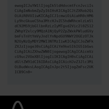
ewogICJuYW1lIjogIk5ldHdvcmtFcnJvciIs
CiAgImNvbmZpZyI6IHsKICAgICJtZXRob2Qi
OiAiR0VUIiwKICAgICJ1cmwiOiAiaHR0cHM6
Ly9hcGkueC5ha3MtcHJvZC5hdWRhcmlzLm5l
dC92MS9jbGllbnRzLzIyMTgvd2Vic2l0ZS12
ZWhpY2xlcy9MQzA1NjQyP2ZpZWxkPWludGVy
bmFsTnVtYmVyJndlYnNpdGU9NWY2OGEzOTJk
N2UyNzQyMDY2MWI3NTMzIiwKICAgICJoZWFk
ZXJzIjoge30sCiAgICAiYm9keSI6IG51bGws
CiAgICAiZXhwZWN0IjogewogICAgICAicmVz
cG9uc2VUeXBlIjogIiIKICAgIH0sCiAgICAi
dGltZW91dCI6IDAsCiAgICAicHJvZ3Jlc3Mi
OiBudWxsLAogICAgInJpc2t5IjogZmFsc2UK
ICB9Cn0=