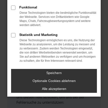
verhindern. Funktioniert die Seite in einem
anderen Browser oder in einem privaten
Funktional
Fenster?
Diese Technologien bieten die bestmögliche Funktionalität
der Webseite. Services von Drittanbietern wie Google
Starte dein Gerät neu.
Maps, Chats, Fahrzeugbewertungssystem und weitere
Das kann manchmal helfen, vorübergehende
werden aktiviert.
Probleme zu beheben.
Statistik und Marketing
Stelle sicher, dass dein Browser und dein
Diese Technologien ermöglichen es uns, die Nutzung der
Betriebssystem auf dem neuesten Stand
Webseite zu analysieren, um die Leistung zu messen und
sind.
zu verbessern. Zudem werden Technologien eingesetzt,
Veraltete Software birgt nicht nur ein
die von dritten Werbetreibenden verwendet werden, um
Sie auf anderen Webseiten zu verfolgen und um Anzeigen
Sicherheitsrisiko, sondern kann auch dazu
zu schalten, die für Ihre Interessen relevant sind.
führen, dass bestimmte Funktionen nicht mehr
unterstützt werden.
Speichern
Wende dich an den Webseitenbetreiber.
Wenn du alle oben genannten Schritte versucht
Optionale Cookies ablehnen
hast, kontaktiere uns bitte. Wir werden
Alle akzeptieren
versuchen, das Problem zu beheben. Du kannst
uns diesen Text schicken, um uns bei der
Fehlersuche zu unterstützen: