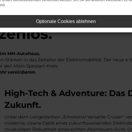
on dritten Werbetreibenden verwendet werden, um Sie auf anderen Webseiten zu ve
ind.
e VITARA – Vollel
Optionale Cookies ablehnen
zenlos.
e im MH-Autohaus.
Stärken in das Zeitalter der Elektromobilität. Der neue e 
r den Main-Spessart-Kreis.
hr vereinbaren.
High-Tech & Adventure: Das 
Zukunft.
Unter dem Leitgedanken „Emotional Versatile Cruiser“ ve
moderne, cleane Optik eines zukunftsweisenden Elektrof
muskulösen Robustheit eines echten Abenteuers-SUVs. G