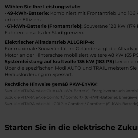
Wählen Sie Ihre Leistungsstufe:
•
49-kWh-Batterie:
Kombiniert mit Frontantrieb und 106 k
urbane Effizienz.
•
61-kWh-Batterie (Frontantrieb):
Souveräne 128 kW (174 
Fahrten jenseits der Stadtgrenzen.
Elektrischer Allradantrieb ALLGRIP-e:
Für maximale Souveränität im Gelände sorgt die Allradvari
Motor an der Hinterachse mobilisiert weitere 48 kW (65 P
Systemleistung auf kraftvolle 135 kW (183 PS)
bei eine
Über die spezifischen Modi AUTO und TRAIL meistern Sie
Herausforderung im Spessart.
Rechtliche Hinweise gemäß PKW-EnVKV:
Suzuki e VITARA eAxle Club (49-kWh-Batterie): Energieverbrauch kombi
Suzuki e VITARA eAxle Comfort / Comfort+ (61-kWh-Batterie): Energiev
Suzuki e VITARA eAxle ALLGRIP-e Comfort / Comfort+ (61-kWh-Batterie)
Starten Sie in die elektrische Zuku