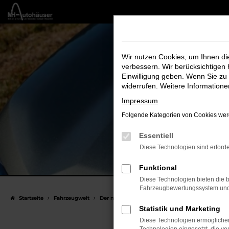
Zum
Hauptinhalt
Erleb
springen
Wir nutzen Cookies, um Ihnen d
Die volle
verbessern. Wir berücksichtigen 
Einwilligung geben. Wenn Sie zu 
widerrufen. Weitere Information
Impressum
Folgende Kategorien von Cookies werd
Essentiell
Diese Technologien sind erforde
Funktional
Diese Technologien bieten die b
Fahrzeugbewertungssystem und w
Startseite
Fahrzeugwelt
Der neue Suzuki eVitara 2026
Statistik und Marketing
Diese Technologien ermöglichen