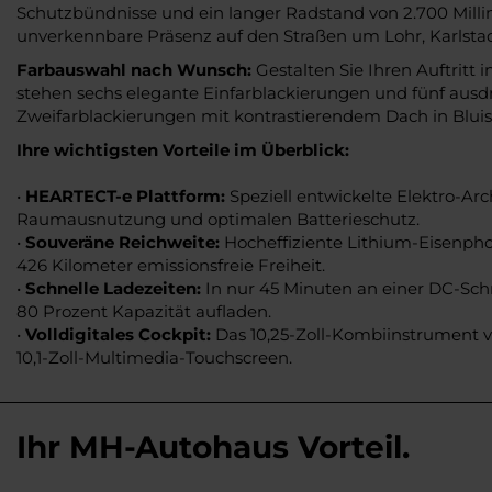
Schutzbündnisse und ein langer Radstand von 2.700 Milli
unverkennbare Präsenz auf den Straßen um Lohr, Karlst
Farbauswahl nach Wunsch:
Gestalten Sie Ihren Auftritt i
stehen sechs elegante Einfarblackierungen und fünf ausd
Zweifarblackierungen mit kontrastierendem Dach in Bluish
Ihre wichtigsten Vorteile im Überblick:
•
HEARTECT-e Plattform:
Speziell entwickelte Elektro-Arc
Raumausnutzung und optimalen Batterieschutz.
•
Souveräne Reichweite:
Hocheffiziente Lithium-Eisenphos
426 Kilometer emissionsfreie Freiheit.
•
Schnelle Ladezeiten:
In nur 45 Minuten an einer DC-Schn
80 Prozent Kapazität aufladen.
•
Volldigitales Cockpit:
Das 10,25-Zoll-Kombiinstrument v
10,1-Zoll-Multimedia-Touchscreen.
Ihr MH-Autohaus Vorteil.