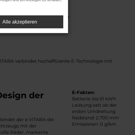
rfolgen und um Anzeigen zu schalten,
ektrisch.
Alle akzeptieren
VITARA verbindet hocheffiziente E-Technologie mit
E-Fakten:
Design der
Batterie: bis 61 kWh
Leistung satt ab der
ersten Umdrehung
Radstand: 2.700 mm
rbindet der e VITARA die
Emissionen: 0 g/km
ahrzeugs mit der
roße Räder, markante