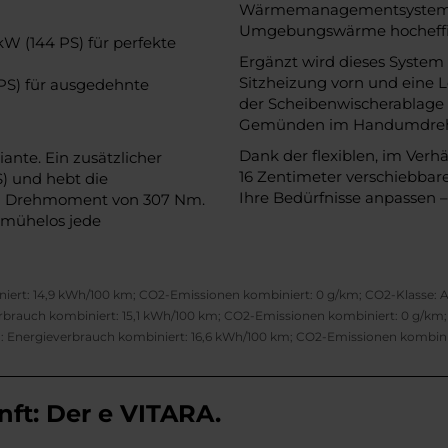
Wärmemanagementsystem.
Umgebungswärme hocheffiz
W (144 PS) für perfekte
Ergänzt wird dieses System
Sitzheizung vorn und eine L
PS) für ausgedehnte
der Scheibenwischerablage 
Gemünden im Handumdrehen 
Dank der flexiblen, im Ver
ante. Ein zusätzlicher
16 Zentimeter verschiebbar
S) und hebt die
Ihre Bedürfnisse anpassen 
m Drehmoment von 307 Nm.
 mühelos jede
niert: 14,9 kWh/100 km; CO2-Emissionen kombiniert: 0 g/km; CO2-Klasse: 
erbrauch kombiniert: 15,1 kWh/100 km; CO2-Emissionen kombiniert: 0 g/km;
: Energieverbrauch kombiniert: 16,6 kWh/100 km; CO2-Emissionen kombinie
nft: Der e VITARA.