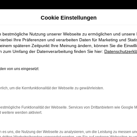
Cookie Einstellungen
en Sie den neuen Suz
ie bestmögliche Nutzung unserer Webseite zu ermöglichen und unsere
lektrische Revolution des Kult-SUV
hierbei Ihre Präferenzen und verarbeiten Daten für Marketing und Stati
einem späteren Zeitpunkt Ihre Meinung ändern, können Sie die Einwillig
en zum Umfang der Datenverarbeitung finden Sie hier:
Datenschutzerkl
en von uns eingesetzt:
rlich, um die Kernfunktionalität der Webseite zu gewährleisten.
estmögliche Funktionalität der Webseite. Services von Drittanbietern wie Google 
eitere werden aktiviert.
 es uns, die Nutzung der Webseite zu analysieren, um die Leistung zu messen u