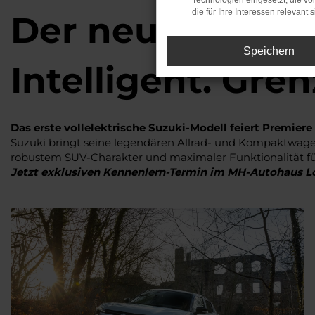
Technologien eingesetzt, die v
die für Ihre Interessen relevant s
Der neue Suzuki 
Speichern
Intelligent. Gren
Das erste vollelektrische Suzuki-Modell feiert Premier
Suzuki bringt seine legendären Allrad- und Kompaktwagen-
robustem SUV-Charakter und maximaler Funktionalität fü
Jetzt exklusiven Kennenlern-Termin im MH-Autohaus Lo