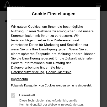
Zum
Hauptinhalt
Cookie Einstellungen
springen
Startseite
Marken
Wir nutzen Cookies, um Ihnen die bestmögliche
Nutzung unserer Webseite zu ermöglichen und unsere
Kommunikation mit Ihnen zu verbessern. Wir
berücksichtigen hierbei Ihre Präferenzen und
verarbeiten Daten für Marketing und Statistiken nur,
Fehler: Network Error
wenn Sie uns Ihre Einwilligung geben. Wenn Sie zu
einem späteren Zeitpunkt Ihre Meinung ändern, können
Beim Laden ist ein Fehler aufgetreten.
Sie die Einwilligung jederzeit für die Zukunft widerrufen.
Hier sind ein paar Tipps, die dir helfen können:
Weitere Informationen zum Umfang der
Datenverarbeitung finden Sie hier:
Überprüfe deine Firewall und deine
Datenschutzerklärung
,
Cookie-Richtlinie
.
Internetverbindung.
Impressum
Laden andere Webseiten, zum Beispiel deine
Suchmaschine?
Folgende Kategorien von Cookies werden von uns eingesetzt:
Prüfe deine Browsererweiterungen.
Essentiell
Manche Erweiterungen, wie Werbeblocker,
Diese Technologien sind erforderlich, um die
können das Laden bestimmter Seiten
Kernfunktionalität der Webseite zu gewährleisten.