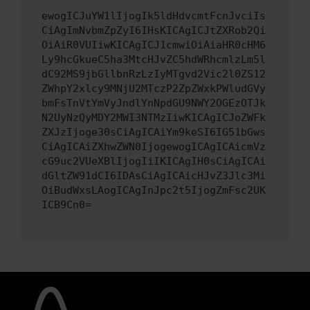
ewogICJuYW1lIjogIk5ldHdvcmtFcnJvciIs
CiAgImNvbmZpZyI6IHsKICAgICJtZXRob2Qi
OiAiR0VUIiwKICAgICJ1cmwiOiAiaHR0cHM6
Ly9hcGkueC5ha3MtcHJvZC5hdWRhcmlzLm5l
dC92MS9jbGllbnRzLzIyMTgvd2Vic2l0ZS12
ZWhpY2xlcy9MNjU2MTczP2ZpZWxkPWludGVy
bmFsTnVtYmVyJndlYnNpdGU9NWY2OGEzOTJk
N2UyNzQyMDY2MWI3NTMzIiwKICAgICJoZWFk
ZXJzIjoge30sCiAgICAiYm9keSI6IG51bGws
CiAgICAiZXhwZWN0IjogewogICAgICAicmVz
cG9uc2VUeXBlIjogIiIKICAgIH0sCiAgICAi
dGltZW91dCI6IDAsCiAgICAicHJvZ3Jlc3Mi
OiBudWxsLAogICAgInJpc2t5IjogZmFsc2UK
ICB9Cn0=