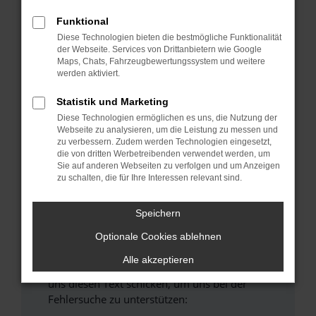
verhindern. Funktioniert die Seite in einem
anderen Browser oder in einem privaten
Funktional
Fenster?
Diese Technologien bieten die bestmögliche Funktionalität
der Webseite. Services von Drittanbietern wie Google
Starte dein Gerät neu.
Maps, Chats, Fahrzeugbewertungssystem und weitere
Das kann manchmal helfen, vorübergehende
werden aktiviert.
Probleme zu beheben.
Statistik und Marketing
Stelle sicher, dass dein Browser und dein
Diese Technologien ermöglichen es uns, die Nutzung der
Betriebssystem auf dem neuesten Stand
Webseite zu analysieren, um die Leistung zu messen und
sind.
zu verbessern. Zudem werden Technologien eingesetzt,
Veraltete Software birgt nicht nur ein
die von dritten Werbetreibenden verwendet werden, um
Sie auf anderen Webseiten zu verfolgen und um Anzeigen
Sicherheitsrisiko, sondern kann auch dazu
zu schalten, die für Ihre Interessen relevant sind.
führen, dass bestimmte Funktionen nicht mehr
unterstützt werden.
Speichern
Wende dich an den Webseitenbetreiber.
Wenn du alle oben genannten Schritte versucht
Optionale Cookies ablehnen
hast, kontaktiere uns bitte. Wir werden
Alle akzeptieren
versuchen, das Problem zu beheben. Du kannst
uns diesen Text schicken, um uns bei der
Fehlersuche zu unterstützen: