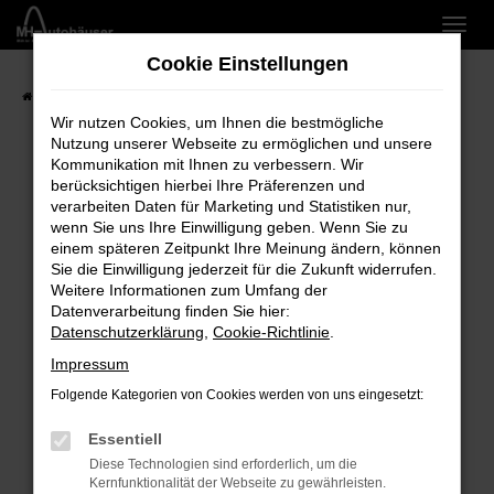
Zum
Hauptinhalt
Cookie Einstellungen
springen
Startseite
Marken
Wir nutzen Cookies, um Ihnen die bestmögliche
Nutzung unserer Webseite zu ermöglichen und unsere
Kommunikation mit Ihnen zu verbessern. Wir
berücksichtigen hierbei Ihre Präferenzen und
verarbeiten Daten für Marketing und Statistiken nur,
Fehler: Network Error
wenn Sie uns Ihre Einwilligung geben. Wenn Sie zu
einem späteren Zeitpunkt Ihre Meinung ändern, können
Beim Laden ist ein Fehler aufgetreten.
Sie die Einwilligung jederzeit für die Zukunft widerrufen.
Hier sind ein paar Tipps, die dir helfen können:
Weitere Informationen zum Umfang der
Datenverarbeitung finden Sie hier:
Überprüfe deine Firewall und deine
Datenschutzerklärung
,
Cookie-Richtlinie
.
Internetverbindung.
Impressum
Laden andere Webseiten, zum Beispiel deine
Suchmaschine?
Folgende Kategorien von Cookies werden von uns eingesetzt:
Prüfe deine Browsererweiterungen.
Essentiell
Manche Erweiterungen, wie Werbeblocker,
Diese Technologien sind erforderlich, um die
können das Laden bestimmter Seiten
Kernfunktionalität der Webseite zu gewährleisten.