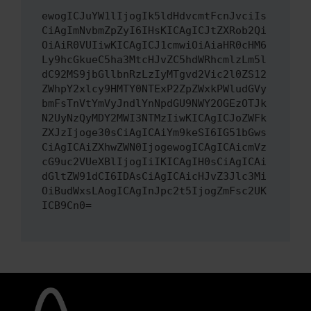
ewogICJuYW1lIjogIk5ldHdvcmtFcnJvciIs
CiAgImNvbmZpZyI6IHsKICAgICJtZXRob2Qi
OiAiR0VUIiwKICAgICJ1cmwiOiAiaHR0cHM6
Ly9hcGkueC5ha3MtcHJvZC5hdWRhcmlzLm5l
dC92MS9jbGllbnRzLzIyMTgvd2Vic2l0ZS12
ZWhpY2xlcy9HMTY0NTExP2ZpZWxkPWludGVy
bmFsTnVtYmVyJndlYnNpdGU9NWY2OGEzOTJk
N2UyNzQyMDY2MWI3NTMzIiwKICAgICJoZWFk
ZXJzIjoge30sCiAgICAiYm9keSI6IG51bGws
CiAgICAiZXhwZWN0IjogewogICAgICAicmVz
cG9uc2VUeXBlIjogIiIKICAgIH0sCiAgICAi
dGltZW91dCI6IDAsCiAgICAicHJvZ3Jlc3Mi
OiBudWxsLAogICAgInJpc2t5IjogZmFsc2UK
ICB9Cn0=